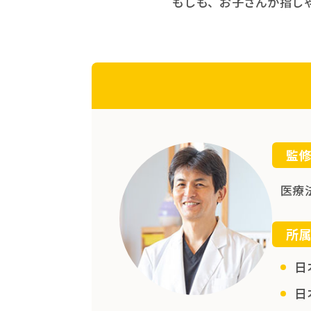
もしも、お子さんが指し
監
医療
所
日
日