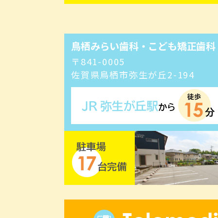
鳥栖みらい歯科・こども矯正歯科
〒841-0005
佐賀県鳥栖市弥生が丘2-194