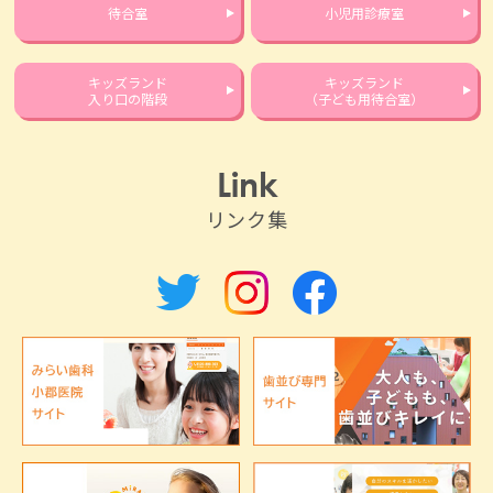
待合室
小児用診療室
キッズランド
キッズランド
入り口の階段
（子ども用待合室）
Link
リンク集