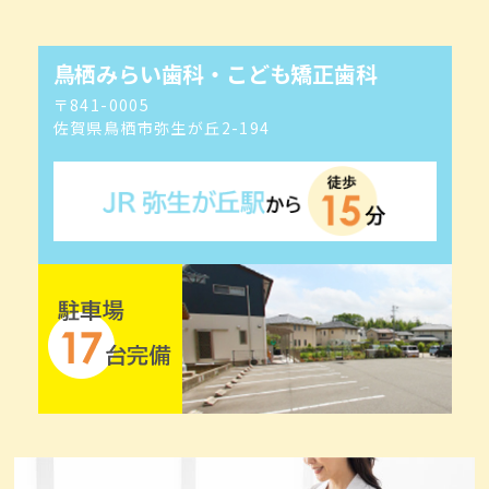
鳥栖みらい歯科・こども矯正歯科
〒841-0005
佐賀県鳥栖市弥生が丘2-194