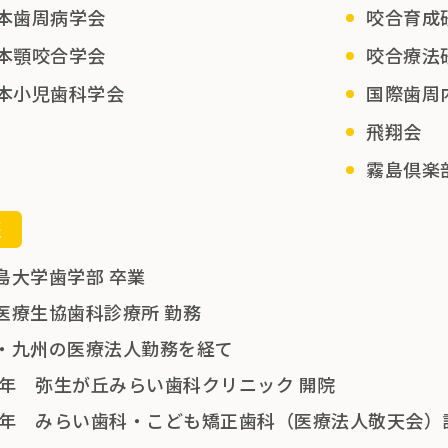
本歯周病学会
咬合育成
本顎咬合学会
咬合療法
本小児歯科学会
国際歯周
飛翔会
霧島倶楽
歴
島大学歯学部 卒業
医療生協歯科診療所 勤務
・九州の医療法人勤務を経て
09年 弥生が丘みらい歯科クリニック 開院
15年 みらい歯科・こども矯正歯科（医療法人敬天会）