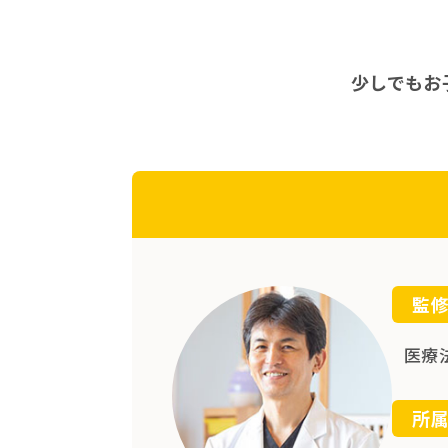
少しでもお
監
医療
所