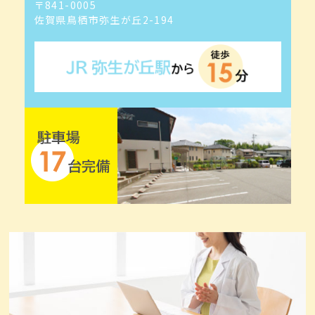
〒841-0005
佐賀県鳥栖市弥生が丘2-194