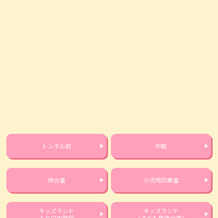
トンネル前
中庭
待合室
小児用診療室
キッズランド
キッズランド
入り口の階段
（子ども用待合室）