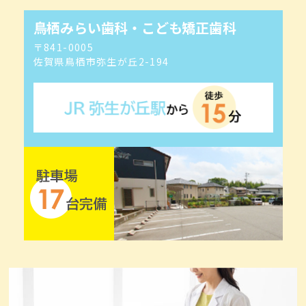
鳥栖みらい歯科・こども矯正歯科
〒841-0005
佐賀県鳥栖市弥生が丘2-194