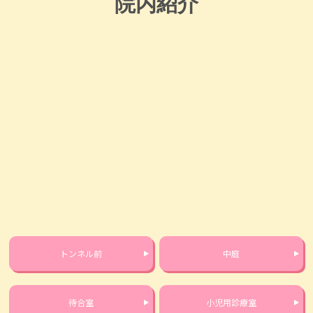
院内紹介
トンネル前
中庭
待合室
小児用診療室