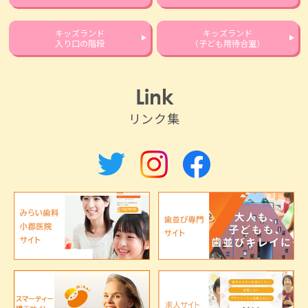
キッズランド
キッズランド
入り口の階段
（子ども用待合室）
Link
リンク集