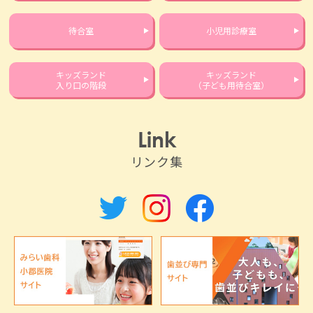
待合室
小児用診療室
キッズランド
キッズランド
入り口の階段
（子ども用待合室）
Link
リンク集