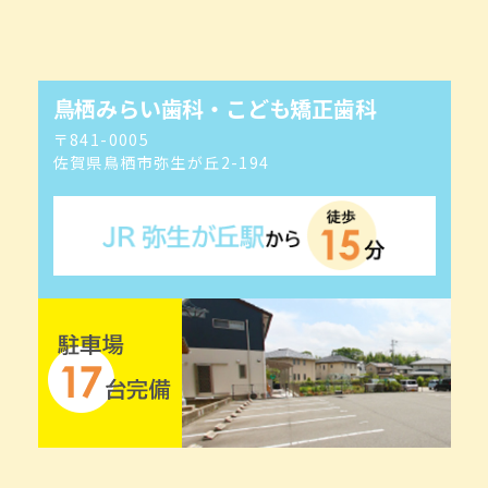
鳥栖みらい歯科・こども矯正歯科
〒841-0005
佐賀県鳥栖市弥生が丘2-194