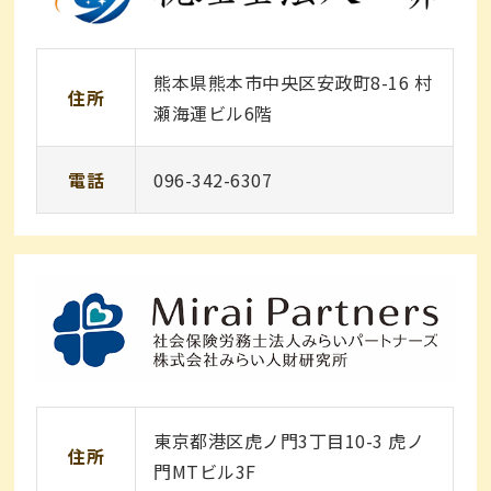
熊本県熊本市中央区安政町8-16 村
住所
瀬海運ビル6階
電話
096-342-6307
東京都港区虎ノ門3丁目10-3 虎ノ
住所
門MTビル3F