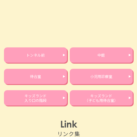
トンネル前
中庭
待合室
小児用診療室
キッズランド
キッズランド
入り口の階段
（子ども用待合室）
Link
リンク集