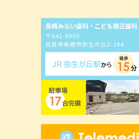
鳥栖みらい歯科・こども矯正歯科
〒841-0005
佐賀県鳥栖市弥生が丘2-194
Telemedi