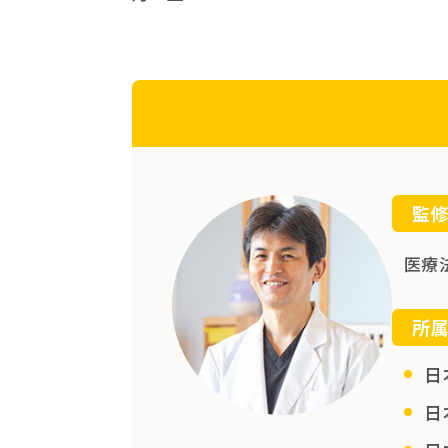
監
医療
所
日
日