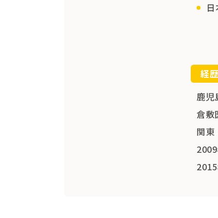
日
経
鹿児
倉敷
関東
20
20