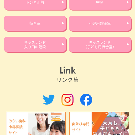
トンネル前
中庭
待合室
小児用診療室
キッズランド
キッズランド
入り口の階段
（子ども用待合室）
Link
リンク集