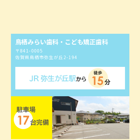
鳥栖みらい歯科・こども矯正歯科
〒841-0005
佐賀県鳥栖市弥生が丘2-194