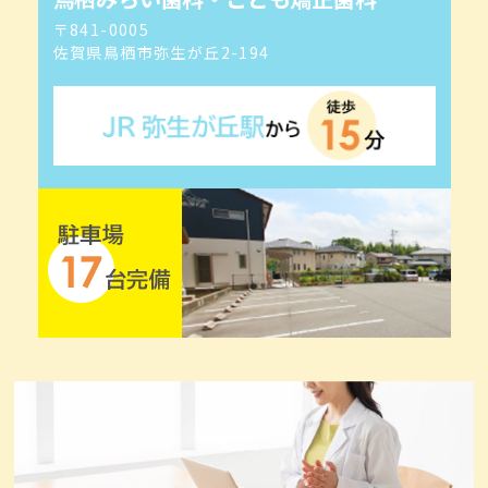
〒841-0005
佐賀県鳥栖市弥生が丘2-194