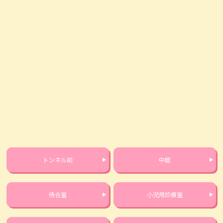
トンネル前
中庭
待合室
小児用診療室