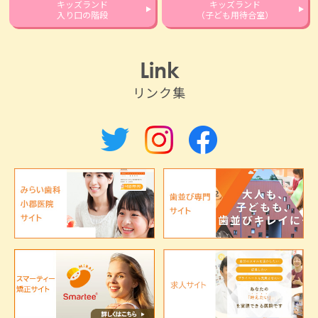
キッズランド
キッズランド
入り口の階段
（子ども用待合室）
Link
リンク集