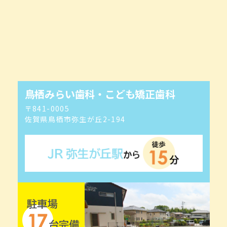
鳥栖みらい歯科・こども矯正歯科
〒841-0005
佐賀県鳥栖市弥生が丘2-194